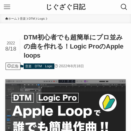
じぐざぐ日記
ホーム
音楽
DTM
Logic
DTM初心者でも超簡単にプロ並み
2022
の曲を作れる！Logic ProのApple
8/18
loops
広告
2022年8月18日
音楽
DTM
Logic