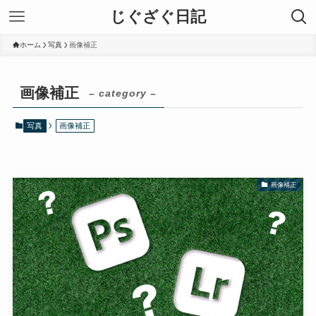
じぐざぐ日記
ホーム
写真
画像補正
画像補正
– category –
写真
画像補正
画像補正