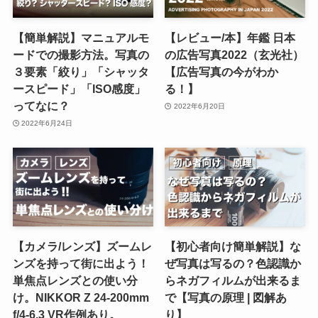
【簡単解説】マニュアルモ
【レビュー/本】年鑑 日本
ードでの撮影方法。写真の
の広告写真2022（玄光社）
３要素「絞り」「シャッタ
【広告写真の今がわか
ースピード」「ISO感度」
る！】
ってなに？
2022年6月20日
2022年6月24日
【カメラ/レンズ】ズームレ
【初心者向け簡単解説】な
ンズを持って街に出よう！
ぜ写真は写るの？色認識か
単焦点レンズとの使い分
らネガフィルムが出来るま
け。NIKKOR Z 24-200mm
で【写真の原理 | 図解あ
f/4-6.3 VR作例あり。
り】