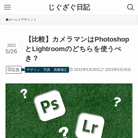
じぐざぐ日記
ホーム
デザイン
【比較】カメラマンはPhotoshop
2022
とLightroomのどちらを使うべ
5/26
き？
広告
2022年5月20日
2022年5月26日
デザイン
写真
画像補正