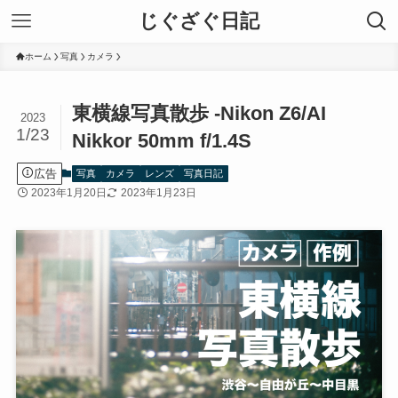
じぐざぐ日記
ホーム
写真
カメラ
東横線写真散歩 -Nikon Z6/AI
2023
1/23
Nikkor 50mm f/1.4S
広告
写真
カメラ
レンズ
写真日記
2023年1月20日
2023年1月23日