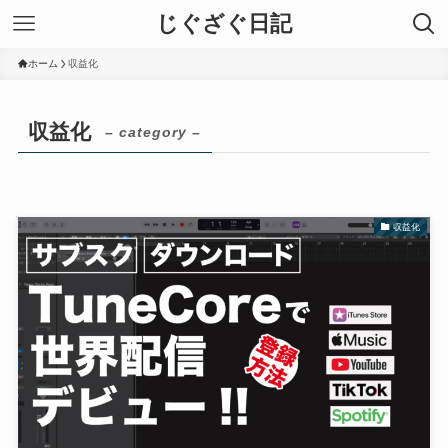
じぐざぐ日記
ホーム
収益化
収益化
– category –
収益化