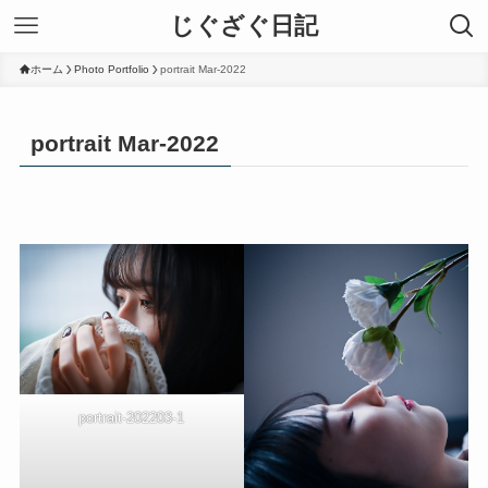
じぐざぐ日記
ホーム
Photo Portfolio
portrait Mar-2022
portrait Mar-2022
portrait-202203-1